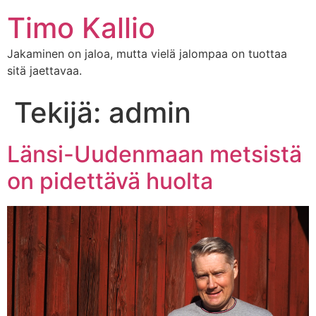
Timo Kallio
Jakaminen on jaloa, mutta vielä jalompaa on tuottaa
sitä jaettavaa.
Tekijä:
admin
Länsi-Uudenmaan metsistä
on pidettävä huolta