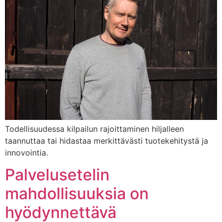
Todellisuudessa kilpailun rajoittaminen hiljalleen
taannuttaa tai hidastaa merkittävästi tuotekehitystä ja
innovointia.
Palvelusetelin
mahdollisuuksia on
hyödynnettävä