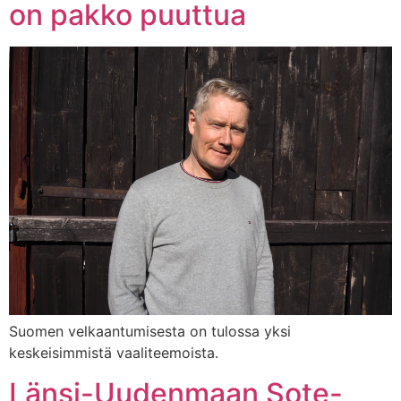
on pakko puuttua
Suomen velkaantumisesta on tulossa yksi
keskeisimmistä vaaliteemoista.
Länsi-Uudenmaan Sote-