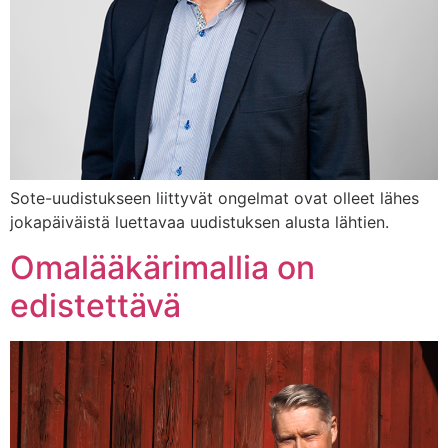
Sote-uudistukseen liittyvät ongelmat ovat olleet lähes
jokapäiväistä luettavaa uudistuksen alusta lähtien.
Omalääkärimallia on
edistettävä