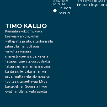
SEURAA
YHTEYSTIEDOT
MINUA
timo.kallio@stoma
Seuraa
minua
TIMO KALLIO
Kannatan kokoomuksen
keskeisiä arvoja, kuten
yrittäjyyttä ja sitä, että ihmisellä
pitää olla mahdollisuus
vaikuttaa omaan
menestykseensä. Järkevä ja
tasapainoinen talouspolitiikka
takaa varmimman hyvinvoinnin
kuntalaisille. Jakaminen on
jaloa, mutta vielä jalompaa on
tuottaa sitä jaettavaa. Myös
kaksikielinen Suomi ja Inkoo
ovat minulle tärkeitä asioita.