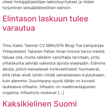
olleet hoitajajärjestöjen lakkoiluyritykset ja niiden
torjuminen lainsäädännöllisin keinoin.
Elintason laskuun tulee
varautua
Timo Kallio Teemat CV MINUSTA Blogi Tue kampanjaa
Yhteystiedot Takaisin Pahan ilman lintuna harva meistä
haluaa olla, mutta näitäkin varoittajia tarvitaan, jotta
yhteiskunta selviää vaikeista ajoista eteenpäin. Elämme
aikoja, jolloin kansalaiset konkreettisesti huomaavat,
että rahat eivät tahdo riittää samanlaiseen kulutukseen
kuin aiemmin. Suurimpana syynä tähän on kovasti
laukkaava inflaatio. Inflaatio on maailmanlaajuinen
ongelma. Inflaatiota nostavat […]
Kaksikielinen Suomi