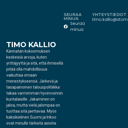
SEURAA
YHTEYSTIEDOT
MINUA
timo.kallio@stoma
Seuraa
minua
TIMO KALLIO
Kannatan kokoomuksen
keskeisiä arvoja, kuten
yrittäjyyttä ja sitä, että ihmisellä
pitää olla mahdollisuus
vaikuttaa omaan
menestykseensä. Järkevä ja
tasapainoinen talouspolitiikka
takaa varmimman hyvinvoinnin
kuntalaisille. Jakaminen on
jaloa, mutta vielä jalompaa on
tuottaa sitä jaettavaa. Myös
kaksikielinen Suomi ja Inkoo
ovat minulle tärkeitä asioita.