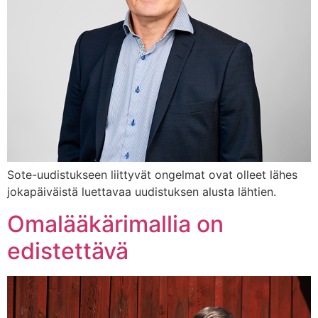
Sote-uudistukseen liittyvät ongelmat ovat olleet lähes
jokapäiväistä luettavaa uudistuksen alusta lähtien.
Omalääkärimallia on
edistettävä