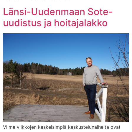
Länsi-Uudenmaan Sote-
uudistus ja hoitajalakko
Viime viikkojen keskeisimpiä keskustelunaiheita ovat